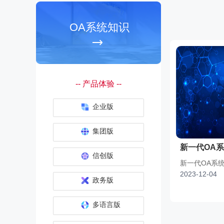
OA系统知识
-- 产品体验 --
企业版
集团版
新一代OA
信创版
新一代OA系
2023-12-04
政务版
多语言版